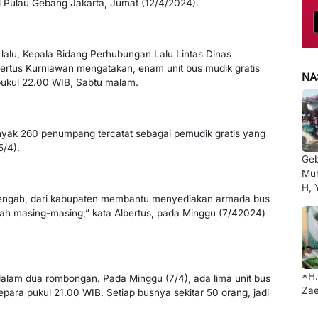
l Pulau Gebang Jakarta, Jumat (12/4/2024).
lalu, Kepala Bidang Perhubungan Lalu Lintas Dinas
rtus Kurniawan mengatakan, enam unit bus mudik gratis
NA
pukul 22.00 WIB, Sabtu malam.
anyak 260 penumpang tercatat sebagai pemudik gratis yang
5/4).
Ge
Muh
H, 
 Tengah, dari kabupaten membantu menyediakan armada bus
h masing-masing,” kata Albertus, pada Minggu (7/42024)
*H.
dalam dua rombongan. Pada Minggu (7/4), ada lima unit bus
Zae
Jepara pukul 21.00 WIB. Setiap busnya sekitar 50 orang, jadi