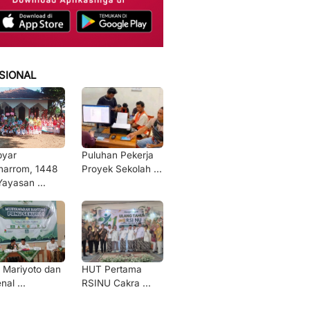
SIONAL
byar
Puluhan Pekerja
arrom, 1448
Proyek Sekolah ...
Yayasan ...
 Mariyoto dan
HUT Pertama
nal ...
RSINU Cakra ...