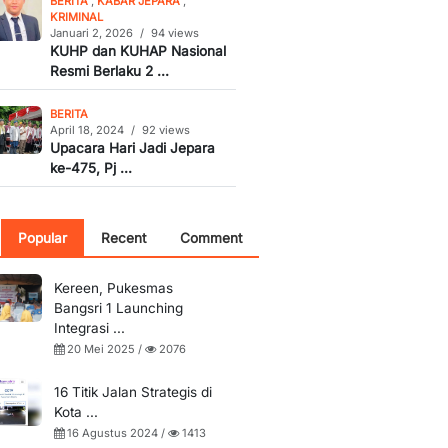
BERITA
,
KABAR JEPARA
,
KRIMINAL
Januari 2, 2026
/
94 views
KUHP dan KUHAP Nasional
Resmi Berlaku 2 ...
BERITA
April 18, 2024
/
92 views
Upacara Hari Jadi Jepara
ke-475, Pj ...
Popular
Recent
Comment
Kereen, Pukesmas
Bangsri 1 Launching
Integrasi ...
20 Mei 2025 /
2076
16 Titik Jalan Strategis di
Kota ...
16 Agustus 2024 /
1413