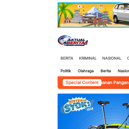
BERITA
KRIMINAL
NASIONAL
Politik
Olahraga
Berita
Nasio
jaragung Bantu Petani Perkuat Ketahanan Pangan
Special Content
-
Wildan Mah