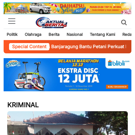
Politik
Olahraga
Berita
Nasional
Tentang Kami
Redaks
kamtibmas Banjaragung Bantu Petani Perkuat Ketahanan Panga
Special Content
KRIMINAL