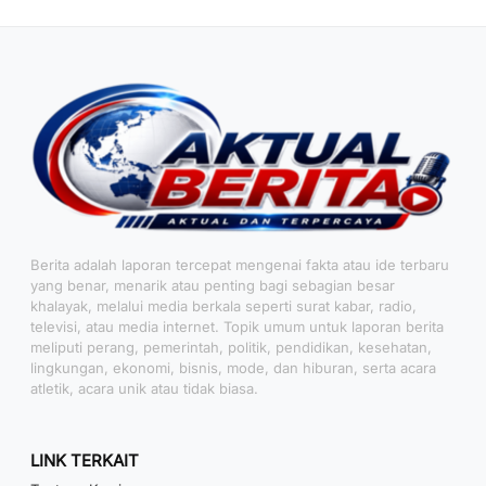
Berita adalah laporan tercepat mengenai fakta atau ide terbaru
yang benar, menarik atau penting bagi sebagian besar
khalayak, melalui media berkala seperti surat kabar, radio,
televisi, atau media internet. Topik umum untuk laporan berita
meliputi perang, pemerintah, politik, pendidikan, kesehatan,
lingkungan, ekonomi, bisnis, mode, dan hiburan, serta acara
atletik, acara unik atau tidak biasa.
LINK TERKAIT