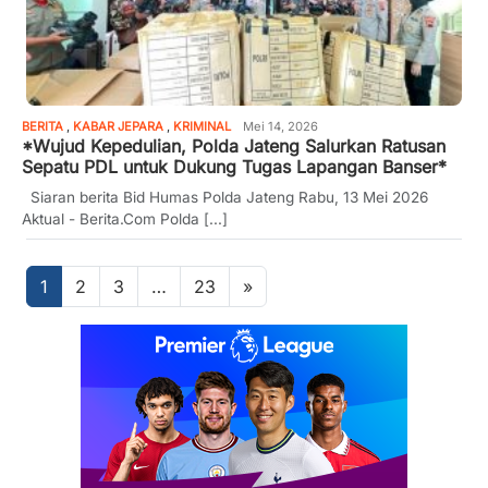
BERITA
,
KABAR JEPARA
,
KRIMINAL
Mei 14, 2026
*Wujud Kepedulian, Polda Jateng Salurkan Ratusan
Sepatu PDL untuk Dukung Tugas Lapangan Banser*
Siaran berita Bid Humas Polda Jateng Rabu, 13 Mei 2026 ​
Aktual - Berita.Com Polda [...]
Posts
1
2
3
…
23
»
navigation