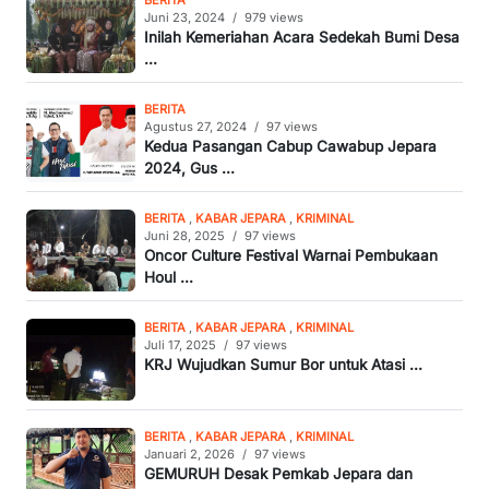
BERITA
Juni 23, 2024
/
979 views
Inilah Kemeriahan Acara Sedekah Bumi Desa
...
BERITA
Agustus 27, 2024
/
97 views
Kedua Pasangan Cabup Cawabup Jepara
2024, Gus ...
BERITA
,
KABAR JEPARA
,
KRIMINAL
Juni 28, 2025
/
97 views
Oncor Culture Festival Warnai Pembukaan
Houl ...
BERITA
,
KABAR JEPARA
,
KRIMINAL
Juli 17, 2025
/
97 views
KRJ Wujudkan Sumur Bor untuk Atasi ...
BERITA
,
KABAR JEPARA
,
KRIMINAL
Januari 2, 2026
/
97 views
GEMURUH Desak Pemkab Jepara dan