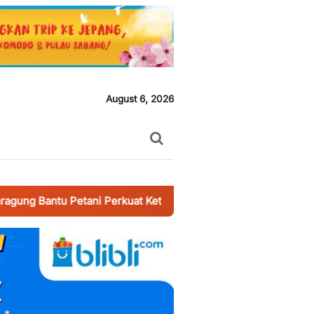
August 6, 2026
Petani Perkuat Ketahanan Pangan
-
Wildan Mahasiswa UIN Suna