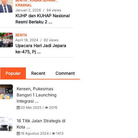
BERITA
,
KABAR JEPARA
,
KRIMINAL
Januari 2, 2026
/
94 views
KUHP dan KUHAP Nasional
Resmi Berlaku 2 ...
BERITA
April 18, 2024
/
92 views
Upacara Hari Jadi Jepara
ke-475, Pj ...
Popular
Recent
Comment
Kereen, Pukesmas
Bangsri 1 Launching
Integrasi ...
20 Mei 2025 /
2076
16 Titik Jalan Strategis di
Kota ...
16 Agustus 2024 /
1413