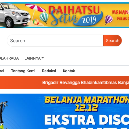
Search
OLAHRAGA
LAINNYA
nal
Tentang Kami
Redaksi
Kontak
Brigadir Revangga Bhabinkamtibmas Banjaragung Bantu 