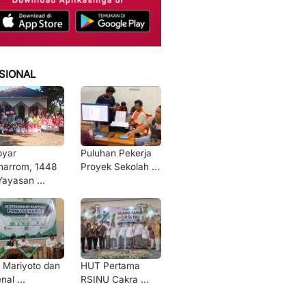
SIONAL
byar
Puluhan Pekerja
arrom, 1448
Proyek Sekolah ...
Yayasan ...
 Mariyoto dan
HUT Pertama
nal ...
RSINU Cakra ...