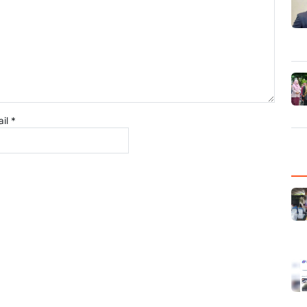
ail
*