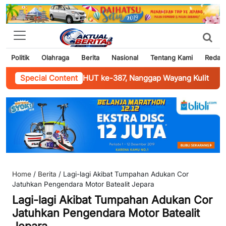
Politik
Olahraga
Berita
Nasional
Tentang Kami
Redaks
h Bumi dan HUT ke-387, Nanggap Wayang Kulit Lakon “Wahyu 
Special Content
Home
/
Berita
/
Lagi-lagi Akibat Tumpahan Adukan Cor
Jatuhkan Pengendara Motor Batealit Jepara
Lagi-lagi Akibat Tumpahan Adukan Cor
Jatuhkan Pengendara Motor Batealit
Jepara