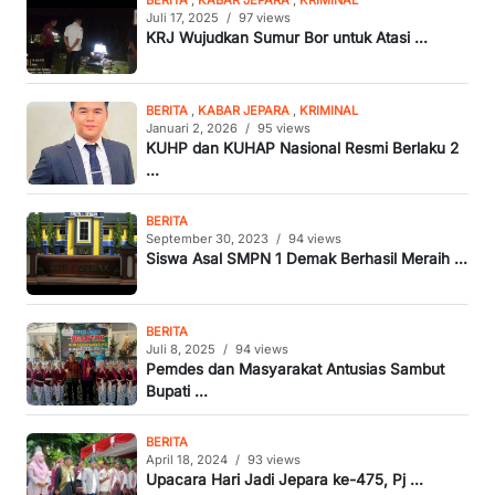
BERITA
,
KABAR JEPARA
,
KRIMINAL
Juli 17, 2025
/
97 views
KRJ Wujudkan Sumur Bor untuk Atasi ...
BERITA
,
KABAR JEPARA
,
KRIMINAL
Januari 2, 2026
/
95 views
KUHP dan KUHAP Nasional Resmi Berlaku 2
...
BERITA
September 30, 2023
/
94 views
Siswa Asal SMPN 1 Demak Berhasil Meraih ...
BERITA
Juli 8, 2025
/
94 views
Pemdes dan Masyarakat Antusias Sambut
Bupati ...
BERITA
April 18, 2024
/
93 views
Upacara Hari Jadi Jepara ke-475, Pj ...