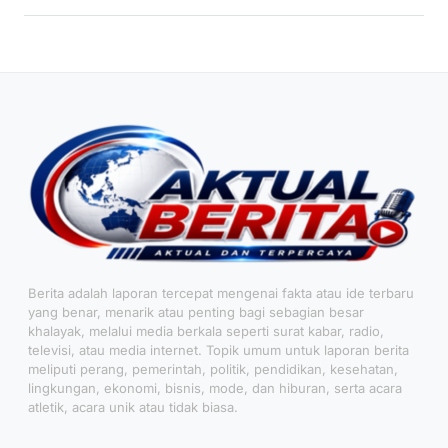
Berita adalah laporan tercepat mengenai fakta atau ide terbaru
yang benar, menarik atau penting bagi sebagian besar
khalayak, melalui media berkala seperti surat kabar, radio,
televisi, atau media internet. Topik umum untuk laporan berita
meliputi perang, pemerintah, politik, pendidikan, kesehatan,
lingkungan, ekonomi, bisnis, mode, dan hiburan, serta acara
atletik, acara unik atau tidak biasa.