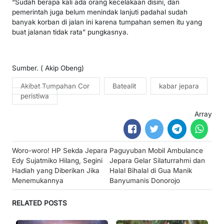
“Sudah berapa kali ada orang kecelakaan disini, dan
pemerintah juga belum menindak lanjuti padahal sudah
banyak korban di jalan ini karena tumpahan semen itu yang
buat jalanan tidak rata” pungkasnya.
Sumber. ( Akip Obeng)
Akibat Tumpahan Cor
Batealit
kabar jepara
peristiwa
Array
Post
Woro-woro! HP Sekda Jepara
Paguyuban Mobil Ambulance
navigation
Edy Sujatmiko Hilang, Segini
Jepara Gelar Silaturrahmi dan
Hadiah yang Diberikan Jika
Halal Bihalal di Gua Manik
Menemukannya
Banyumanis Donorojo
RELATED POSTS