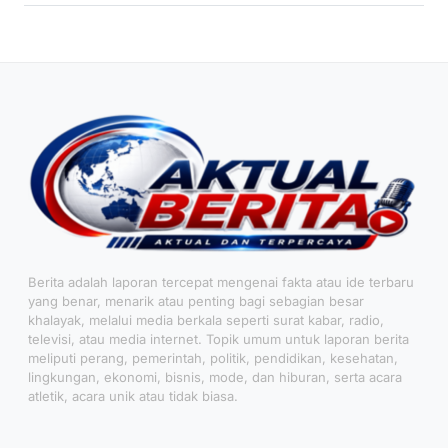
Berita adalah laporan tercepat mengenai fakta atau ide terbaru
yang benar, menarik atau penting bagi sebagian besar
khalayak, melalui media berkala seperti surat kabar, radio,
televisi, atau media internet. Topik umum untuk laporan berita
meliputi perang, pemerintah, politik, pendidikan, kesehatan,
lingkungan, ekonomi, bisnis, mode, dan hiburan, serta acara
atletik, acara unik atau tidak biasa.