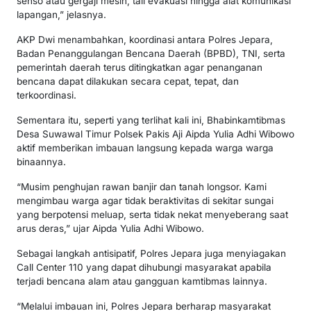
senso atau gergaji mesin, tali evakuasi hingga alat komunikasi
lapangan,” jelasnya.
AKP Dwi menambahkan, koordinasi antara Polres Jepara,
Badan Penanggulangan Bencana Daerah (BPBD), TNI, serta
pemerintah daerah terus ditingkatkan agar penanganan
bencana dapat dilakukan secara cepat, tepat, dan
terkoordinasi.
Sementara itu, seperti yang terlihat kali ini, Bhabinkamtibmas
Desa Suwawal Timur Polsek Pakis Aji Aipda Yulia Adhi Wibowo
aktif memberikan imbauan langsung kepada warga warga
binaannya.
“Musim penghujan rawan banjir dan tanah longsor. Kami
mengimbau warga agar tidak beraktivitas di sekitar sungai
yang berpotensi meluap, serta tidak nekat menyeberang saat
arus deras,” ujar Aipda Yulia Adhi Wibowo.
Sebagai langkah antisipatif, Polres Jepara juga menyiagakan
Call Center 110 yang dapat dihubungi masyarakat apabila
terjadi bencana alam atau gangguan kamtibmas lainnya.
“Melalui imbauan ini, Polres Jepara berharap masyarakat