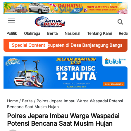
Politik
Olahraga
Berita
Nasional
Tentang Kami
Redaks
sasi Jalan Kabupaten di Desa Banjaragung Bangsri Jepara
Special Content
-
B
Home
/
Berita
/
Polres Jepara Imbau Warga Waspadai Potensi
Bencana Saat Musim Hujan
Polres Jepara Imbau Warga Waspadai
Potensi Bencana Saat Musim Hujan