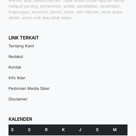
televisi, atau media internet. Topik umum untuk laporan berita
meliputi perang, pemerintah, politik, pendidikan, kesehatan,
lingkungan, ekonomi, bisnis, mode, dan hiburan, serta acara
atletik, acara unik atau tidak biasa.
LINK TERKAIT
Tentang Kami
Redaksi
Kontak
Info Iklan
Pedoman Media Siber
Disclaimer
KALENDER
S
S
R
K
J
S
M