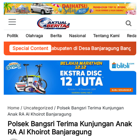
Politik
Olahraga
Berita
Nasional
Tentang Kami
Redaks
asi Jalan Kabupaten di Desa Banjaragung Bangsri Jepara
Special Content
-
Br
Home
/
Uncategorized
/
Polsek Bangsri Terima Kunjungan
Anak RA Al Khoirot Banjaragung
Polsek Bangsri Terima Kunjungan Anak
RA Al Khoirot Banjaragung