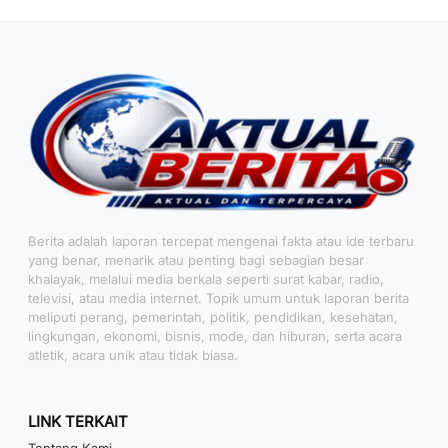
Berita adalah laporan tercepat mengenai fakta atau ide terbaru
yang benar, menarik atau penting bagi sebagian besar
khalayak, melalui media berkala seperti surat kabar, radio,
televisi, atau media internet. Topik umum untuk laporan berita
meliputi perang, pemerintah, politik, pendidikan, kesehatan,
lingkungan, ekonomi, bisnis, mode, dan hiburan, serta acara
atletik, acara unik atau tidak biasa.
LINK TERKAIT