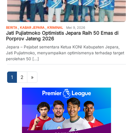
BERITA
,
KABAR JEPARA
,
KRIMINAL
Mei 9, 2026
Jati Pujiatmoko Optimistis Jepara Raih 50 Emas di
Porprov Jateng 2026
Jepara – Pejabat sementara Ketua KONI Kabupaten Jepara,
Jati Pujiatmoko, menyampaikan optimismenya terhadap target
perolehan 50 [...]
Posts
1
2
»
navigation