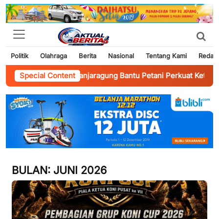
Politik
Olahraga
Berita
Nasional
Tentang Kami
Redaks
mtibmas Banjaragung Bantu Petani Perkuat Ketahanan Pangan
Special Content
-
BULAN:
JUNI 2026