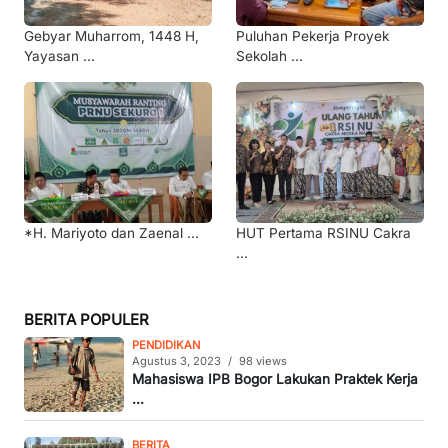
Gebyar Muharrom, 1448 H,
Puluhan Pekerja Proyek
Yayasan ...
Sekolah ...
*H. Mariyoto dan Zaenal ...
HUT Pertama RSINU Cakra
...
BERITA POPULER
PENDIDIKAN
Agustus 3, 2023
/
98 views
Mahasiswa IPB Bogor Lakukan Praktek Kerja
...
BERITA