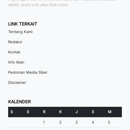
atletik, acara unik atau tidak biasa.
LINK TERKAIT
Tentang Kami
Redaksi
Kontak
Info Iklan
Pedoman Media Siber
Disclaimer
KALENDER
S
S
R
K
J
S
M
1
2
3
4
5