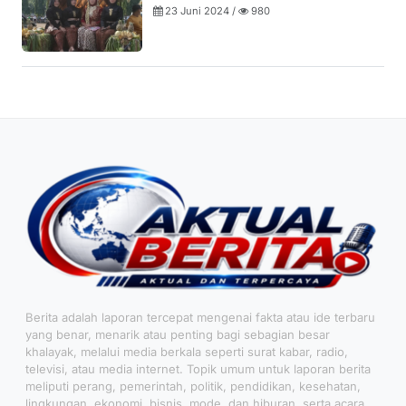
23 Juni 2024 /
980
Berita adalah laporan tercepat mengenai fakta atau ide terbaru
yang benar, menarik atau penting bagi sebagian besar
khalayak, melalui media berkala seperti surat kabar, radio,
televisi, atau media internet. Topik umum untuk laporan berita
meliputi perang, pemerintah, politik, pendidikan, kesehatan,
lingkungan, ekonomi, bisnis, mode, dan hiburan, serta acara