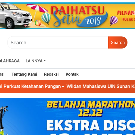
Search
OLAHRAGA
LAINNYA
nal
Tentang Kami
Redaksi
Kontak
etahanan Pangan
-
Wildan Mahasiswa UIN Sunan Kalijaga: Penti