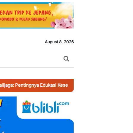
August 8, 2026
ngnya Edukasi Kesehatan agar tetap Bugar
-
Gebyar Muharrom,