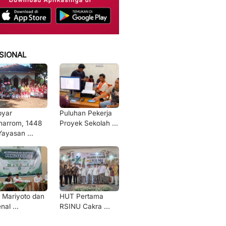
SIONAL
byar
Puluhan Pekerja
arrom, 1448
Proyek Sekolah ...
Yayasan ...
 Mariyoto dan
HUT Pertama
nal ...
RSINU Cakra ...