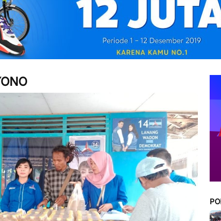
YONO
PO