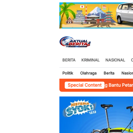
BERITA
KRIMINAL
NASIONAL
Politik
Olahraga
Berita
Nasio
evangga Bhabinkamtibmas Banjaragung Bantu Petani Perkuat K
Special Content