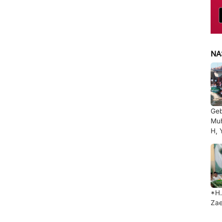
NA
Ge
Muh
H, 
*H.
Zae