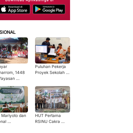
SIONAL
byar
Puluhan Pekerja
arrom, 1448
Proyek Sekolah ...
Yayasan ...
 Mariyoto dan
HUT Pertama
nal ...
RSINU Cakra ...