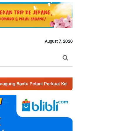
August 7, 2026
u Petani Perkuat Ketahanan Pangan
-
Wildan Mahasiswa UIN Su