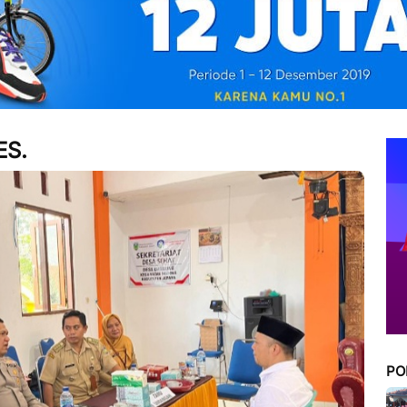
ES.
PO