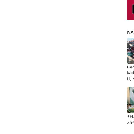
NA
Ge
Muh
H, 
*H.
Zae