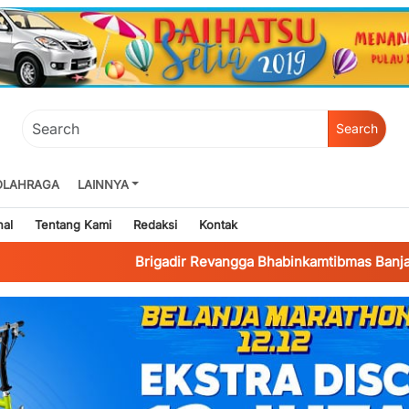
Search
OLAHRAGA
LAINNYA
nal
Tentang Kami
Redaksi
Kontak
Brigadir Revangga Bhabinkamtibmas Banjaragung Bant