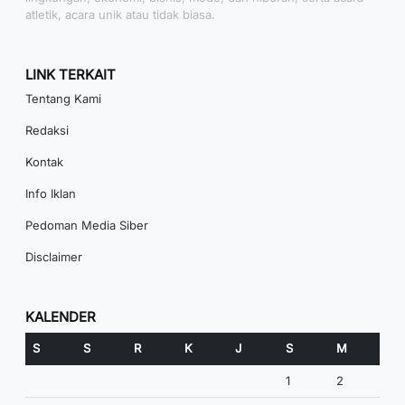
atletik, acara unik atau tidak biasa.
LINK TERKAIT
Tentang Kami
Redaksi
Kontak
Info Iklan
Pedoman Media Siber
Disclaimer
KALENDER
S
S
R
K
J
S
M
1
2