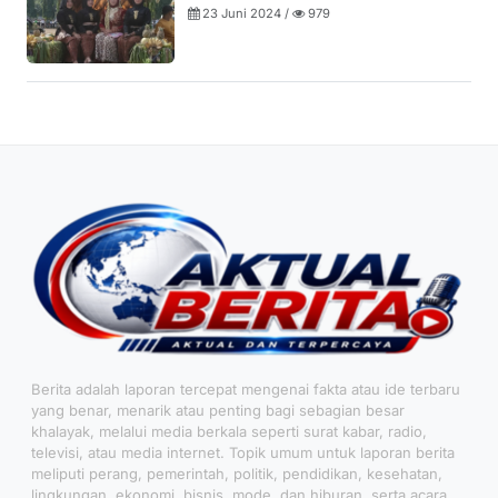
23 Juni 2024 /
979
Berita adalah laporan tercepat mengenai fakta atau ide terbaru
yang benar, menarik atau penting bagi sebagian besar
khalayak, melalui media berkala seperti surat kabar, radio,
televisi, atau media internet. Topik umum untuk laporan berita
meliputi perang, pemerintah, politik, pendidikan, kesehatan,
lingkungan, ekonomi, bisnis, mode, dan hiburan, serta acara