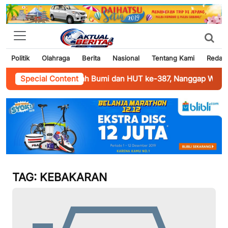
Politik
Olahraga
Berita
Nasional
Tentang Kami
Redaks
ro Gelar Sedekah Bumi dan HUT ke-387, Nanggap Wayang Kuli
Special Content
TAG:
KEBAKARAN