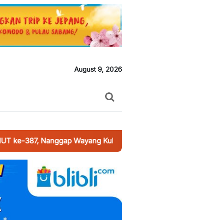
August 9, 2026
anggap Wayang Kulit Lakon “Wahyu Ponco Sejati”
-
Masyaraka