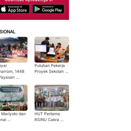
SIONAL
byar
Puluhan Pekerja
arrom, 1448
Proyek Sekolah ...
Yayasan ...
 Mariyoto dan
HUT Pertama
nal ...
RSINU Cakra ...