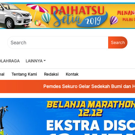
Search
OLAHRAGA
LAINNYA
nal
Tentang Kami
Redaksi
Kontak
Pemdes Sekuro Gelar Sedekah Bumi dan HUT ke-387, N