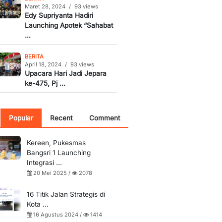
Maret 28, 2024
/
93 views
Edy Supriyanta Hadiri
Launching Apotek “Sahabat
...
BERITA
April 18, 2024
/
93 views
Upacara Hari Jadi Jepara
ke-475, Pj ...
Popular
Recent
Comment
Kereen, Pukesmas
Bangsri 1 Launching
Integrasi ...
20 Mei 2025 /
2078
16 Titik Jalan Strategis di
Kota ...
16 Agustus 2024 /
1414