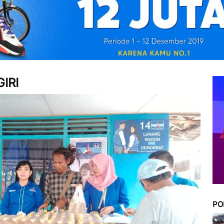
IRI
PO