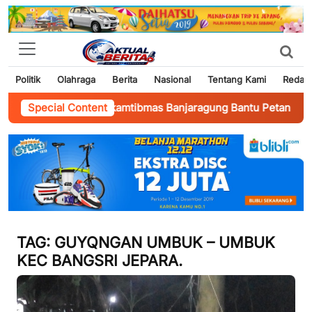
Politik
Olahraga
Berita
Nasional
Tentang Kami
Redaks
Revangga Bhabinkamtibmas Banjaragung Bantu Petani Perkuat 
Special Content
TAG:
GUYQNGAN UMBUK – UMBUK
KEC BANGSRI JEPARA.