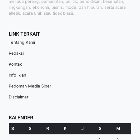
meliputi perang, pemerintah, politik, pendidikan, kesehatan,
lingkungan, ekonomi, bisnis, mode, dan hiburan, serta acara
atletik, acara unik atau tidak biasa.
LINK TERKAIT
Tentang Kami
Redaksi
Kontak
Info Iklan
Pedoman Media Siber
Disclaimer
KALENDER
S
S
R
K
J
S
M
1
2