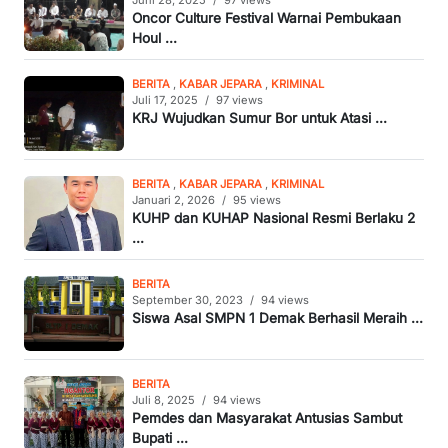
Juni 28, 2025
/
97 views
Oncor Culture Festival Warnai Pembukaan
Houl ...
BERITA
,
KABAR JEPARA
,
KRIMINAL
Juli 17, 2025
/
97 views
KRJ Wujudkan Sumur Bor untuk Atasi ...
BERITA
,
KABAR JEPARA
,
KRIMINAL
Januari 2, 2026
/
95 views
KUHP dan KUHAP Nasional Resmi Berlaku 2
...
BERITA
September 30, 2023
/
94 views
Siswa Asal SMPN 1 Demak Berhasil Meraih ...
BERITA
Juli 8, 2025
/
94 views
Pemdes dan Masyarakat Antusias Sambut
Bupati ...