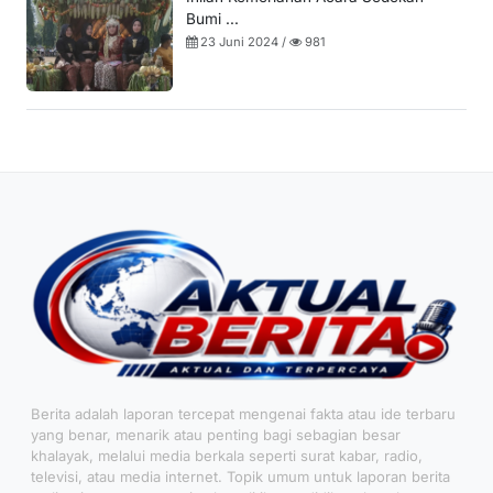
Bumi ...
23 Juni 2024 /
981
Berita adalah laporan tercepat mengenai fakta atau ide terbaru
yang benar, menarik atau penting bagi sebagian besar
khalayak, melalui media berkala seperti surat kabar, radio,
televisi, atau media internet. Topik umum untuk laporan berita