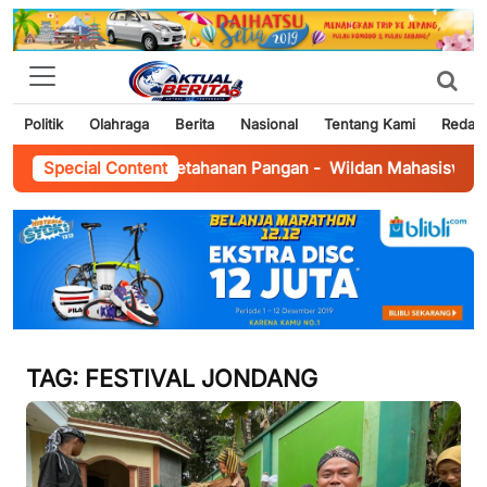
Politik
Olahraga
Berita
Nasional
Tentang Kami
Redaks
Petani Perkuat Ketahanan Pangan
Special Content
-
Wildan Mahasiswa UIN Suna
TAG:
FESTIVAL JONDANG