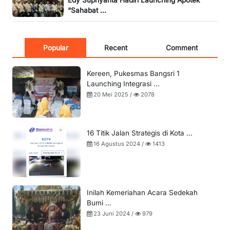
Edy Supriyanta Hadiri Launching Apotek
“Sahabat ...
Popular
Recent
Comment
Kereen, Pukesmas Bangsri 1
Launching Integrasi ...
20 Mei 2025 /
2078
16 Titik Jalan Strategis di Kota ...
16 Agustus 2024 /
1413
Inilah Kemeriahan Acara Sedekah
Bumi ...
23 Juni 2024 /
979