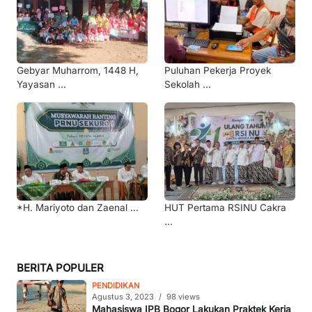
Gebyar Muharrom, 1448 H,
Puluhan Pekerja Proyek
Yayasan ...
Sekolah ...
*H. Mariyoto dan Zaenal ...
HUT Pertama RSINU Cakra
...
BERITA POPULER
PENDIDIKAN
Agustus 3, 2023
/
98 views
Mahasiswa IPB Bogor Lakukan Praktek Kerja