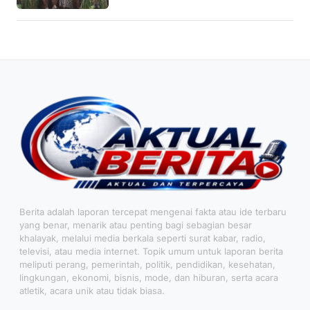
Berita adalah laporan tercepat mengenai fakta atau ide terbaru
yang benar, menarik atau penting bagi sebagian besar
khalayak, melalui media berkala seperti surat kabar, radio,
televisi, atau media internet. Topik umum untuk laporan berita
meliputi perang, pemerintah, politik, pendidikan, kesehatan,
lingkungan, ekonomi, bisnis, mode, dan hiburan, serta acara
atletik, acara unik atau tidak biasa.