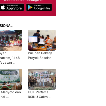
SIONAL
byar
Puluhan Pekerja
arrom, 1448
Proyek Sekolah ...
Yayasan ...
 Mariyoto dan
HUT Pertama
nal ...
RSINU Cakra ...