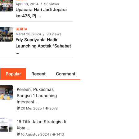
April 18, 2024
/
93 views
Upacara Hari Jadi Jepara
ke-475, Pj ...
BERITA
Maret 28, 2024
/
90 views
Edy Supriyanta Hadiri
Launching Apotek “Sahabat
...
Popular
Recent
Comment
Kereen, Pukesmas
Bangsri 1 Launching
Integrasi ...
20 Mei 2025 /
2078
16 Titik Jalan Strategis di
Kota ...
16 Agustus 2024 /
1413