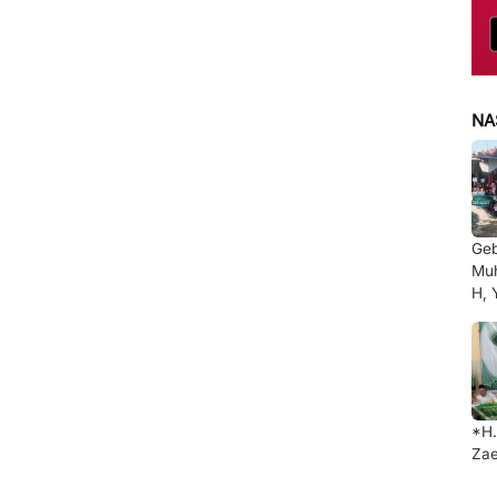
NA
Ge
Muh
H, 
*H.
Zae