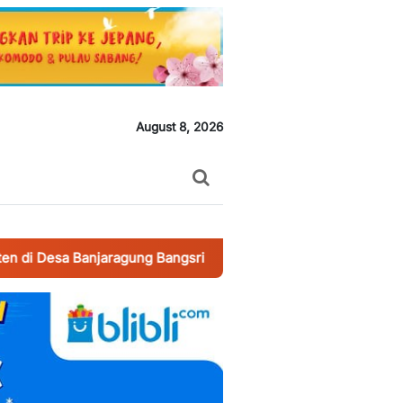
August 8, 2026
Banjaragung Bangsri Jepara
-
Brigadir Revangga Bhabinkamtib