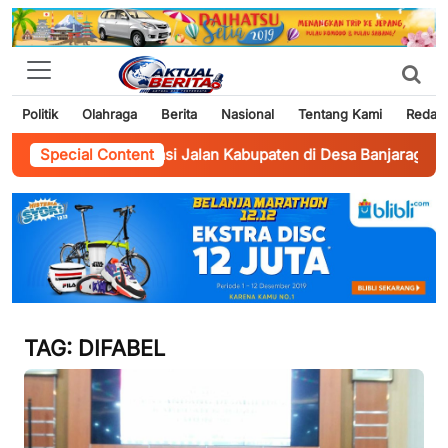
Politik
Olahraga
Berita
Nasional
Tentang Kami
Redaks
nunggu Realisasi Jalan Kabupaten di Desa Banjaragung Bangs
Special Content
TAG:
DIFABEL