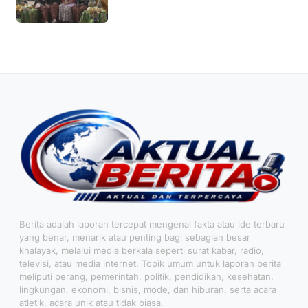
Berita adalah laporan tercepat mengenai fakta atau ide terbaru
yang benar, menarik atau penting bagi sebagian besar
khalayak, melalui media berkala seperti surat kabar, radio,
televisi, atau media internet. Topik umum untuk laporan berita
meliputi perang, pemerintah, politik, pendidikan, kesehatan,
lingkungan, ekonomi, bisnis, mode, dan hiburan, serta acara
atletik, acara unik atau tidak biasa.