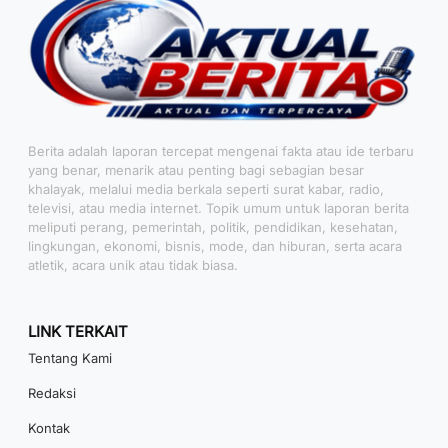
Berita adalah laporan tercepat mengenai fakta atau ide terbaru
yang benar, menarik atau penting bagi sebagian besar
khalayak, melalui media berkala seperti surat kabar, radio,
televisi, atau media internet. Topik umum untuk laporan berita
meliputi perang, pemerintah, politik, pendidikan, kesehatan,
lingkungan, ekonomi, bisnis, mode, dan hiburan, serta acara
atletik, acara unik atau tidak biasa.
LINK TERKAIT
Tentang Kami
Redaksi
Kontak