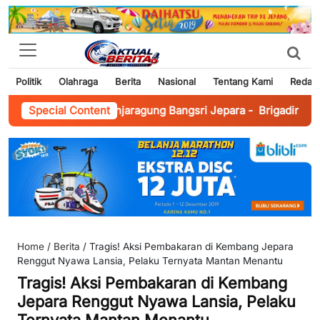
Politik
Olahraga
Berita
Nasional
Tentang Kami
Redaks
en di Desa Banjaragung Bangsri Jepara
Special Content
-
Brigadir Revangga B
Home
/
Berita
/
Tragis! Aksi Pembakaran di Kembang Jepara
Renggut Nyawa Lansia, Pelaku Ternyata Mantan Menantu
Tragis! Aksi Pembakaran di Kembang
Jepara Renggut Nyawa Lansia, Pelaku
Ternyata Mantan Menantu