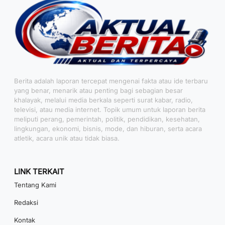
Berita adalah laporan tercepat mengenai fakta atau ide terbaru
yang benar, menarik atau penting bagi sebagian besar
khalayak, melalui media berkala seperti surat kabar, radio,
televisi, atau media internet. Topik umum untuk laporan berita
meliputi perang, pemerintah, politik, pendidikan, kesehatan,
lingkungan, ekonomi, bisnis, mode, dan hiburan, serta acara
atletik, acara unik atau tidak biasa.
LINK TERKAIT
Tentang Kami
Redaksi
Kontak