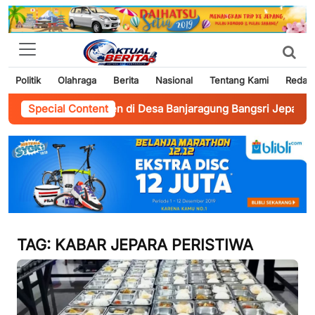
Politik
Olahraga
Berita
Nasional
Tentang Kami
Redaks
 Jalan Kabupaten di Desa Banjaragung Bangsri Jepara
Special Content
-
Briga
TAG:
KABAR JEPARA PERISTIWA