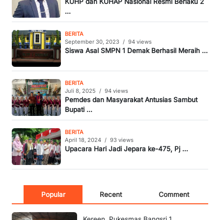
KUHP dan KUHAP Nasional Resmi Berlaku 2
...
BERITA
September 30, 2023
/
94 views
Siswa Asal SMPN 1 Demak Berhasil Meraih ...
BERITA
Juli 8, 2025
/
94 views
Pemdes dan Masyarakat Antusias Sambut
Bupati ...
BERITA
April 18, 2024
/
93 views
Upacara Hari Jadi Jepara ke-475, Pj ...
Popular
Recent
Comment
Kereen, Pukesmas Bangsri 1