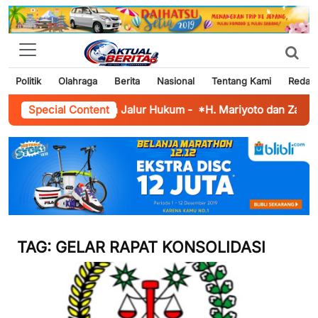
Politik
Olahraga
Berita
Nasional
Tentang Kami
Redaks
erima Upah, Tempuh Jalur Hukum
Special Content
-
*H. Mariyoto dan Zaenal Ar
TAG:
GELAR RAPAT KONSOLIDASI