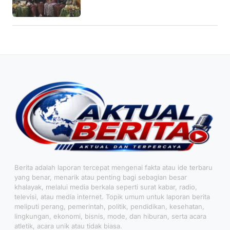
Berita adalah laporan tercepat mengenai fakta atau ide terbaru
yang benar, menarik atau penting bagi sebagian besar
khalayak, melalui media berkala seperti surat kabar, radio,
televisi, atau media internet. Topik umum untuk laporan berita
meliputi perang, pemerintah, politik, pendidikan, kesehatan,
lingkungan, ekonomi, bisnis, mode, dan hiburan, serta acara
atletik, acara unik atau tidak biasa.