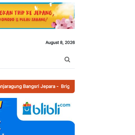
August 8, 2026
angsri Jepara
-
Brigadir Revangga Bhabinkamtibmas Banjaragu