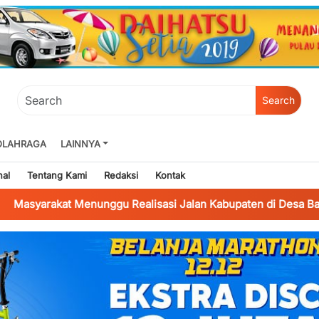
Search
OLAHRAGA
LAINNYA
nal
Tentang Kami
Redaksi
Kontak
t Menunggu Realisasi Jalan Kabupaten di Desa Banjaragung B