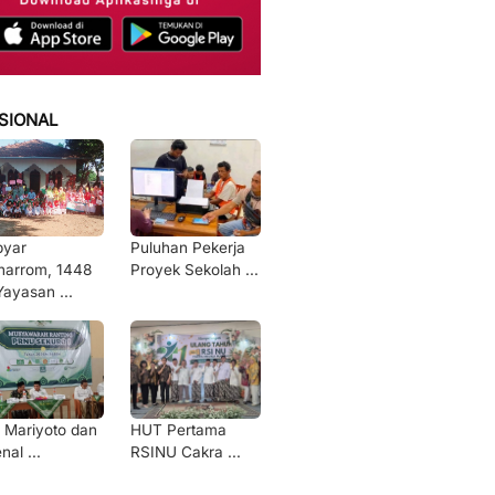
SIONAL
byar
Puluhan Pekerja
arrom, 1448
Proyek Sekolah ...
Yayasan ...
 Mariyoto dan
HUT Pertama
nal ...
RSINU Cakra ...