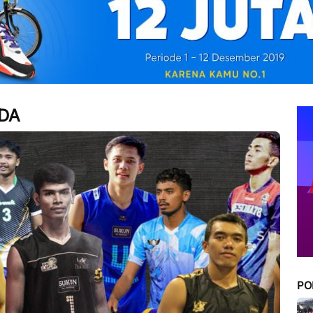
UDA
PO