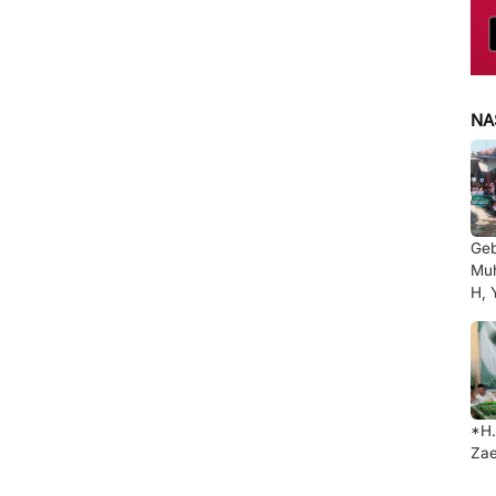
NA
Ge
Muh
H, 
*H.
Zae